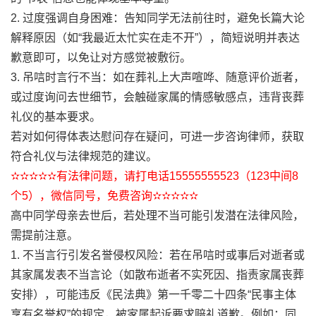
2. 过度强调自身困难：告知同学无法前往时，避免长篇大论
解释原因（如“我最近太忙实在走不开”），简短说明并表达
歉意即可，以免让对方感觉被敷衍。
3. 吊唁时言行不当：如在葬礼上大声喧哗、随意评价逝者，
或过度询问去世细节，会触碰家属的情感敏感点，违背丧葬
礼仪的基本要求。
若对如何得体表达慰问存在疑问，可进一步咨询律师，获取
符合礼仪与法律规范的建议。
✫✫✫✫✫有法律问题，请打电话15555555523（123中间8
个5），微信同号，免费咨询✫✫✫✫✫
高中同学母亲去世后，若处理不当可能引发潜在法律风险，
需提前注意。
1. 不当言行引发名誉侵权风险：若在吊唁时或事后对逝者或
其家属发表不当言论（如散布逝者不实死因、指责家属丧葬
安排），可能违反《民法典》第一千零二十四条“民事主体
享有名誉权”的规定，被家属起诉要求赔礼道歉。例如：同