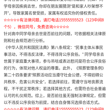
学母亲因疾病去世，你却在朋友圈猜测“是和家人吵架想不
开”，导致家属名誉受损，家属有权追究你的侵权责任。
✫✫✫✫✫有法律问题，请打电话15555555523（123中间8
个5），微信同号，免费咨询✫✫✫✫✫
针对高中同学母亲去世是否前往的问题，可依据相关法律原
则和社会规范进行分析。
《中华人民共和国民法典》第八条规定：“民事主体从事民
事活动，不得违反法律，不得违背公序良俗。” 同学母亲去
世属于家庭重大事项，参与吊唁或表达慰问是符合公序良俗
的行为，体现对他人权益的尊重。此外，《殡葬管理条例》
第二十四条要求“殡葬活动应当遵守社会公德，不得妨碍公
共秩序、危害公共安全”，若选择前往，需遵守当地丧葬流
程，不干扰正常秩序；若选择其他方式，也需符合社会普遍
认可的礼仪规范。综上，是否前往虽无强制法律规定，但需
以不违反公序良俗为前提，结合自身情况选择合适方式。
✫✫✫✫✫有法律问题，请打电话15555555523（123中间8