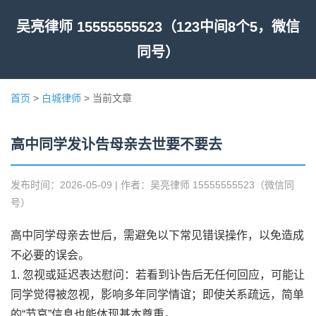
吴亮律师 15555555523（123中间8个5，微信
同号）
首页
>
白城律师
> 当前文章
高中同学发讣告母亲去世要不要去
发布时间：2026-05-09 | 作者：吴亮律师 15555555523（微信同
号）
高中同学母亲去世后，需避免以下常见错误操作，以免造成
不必要的误会。
1. 忽视或延迟表达慰问：若看到讣告后无任何回应，可能让
同学觉得被忽视，影响多年同学情谊；即使关系疏远，简单
的“节哀”信息也能体现基本尊重。