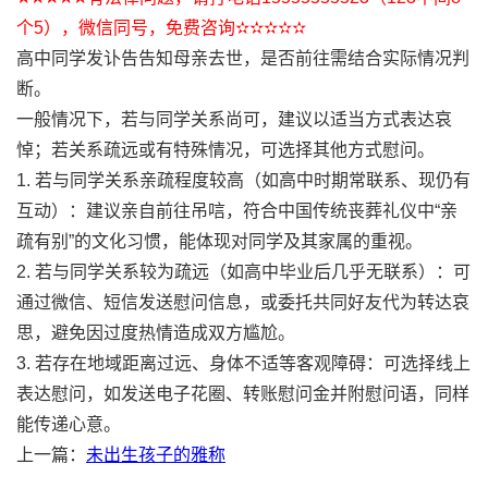
个5），微信同号，免费咨询✫✫✫✫✫
高中同学发讣告告知母亲去世，是否前往需结合实际情况判
断。
一般情况下，若与同学关系尚可，建议以适当方式表达哀
悼；若关系疏远或有特殊情况，可选择其他方式慰问。
1. 若与同学关系亲疏程度较高（如高中时期常联系、现仍有
互动）：建议亲自前往吊唁，符合中国传统丧葬礼仪中“亲
疏有别”的文化习惯，能体现对同学及其家属的重视。
2. 若与同学关系较为疏远（如高中毕业后几乎无联系）：可
通过微信、短信发送慰问信息，或委托共同好友代为转达哀
思，避免因过度热情造成双方尴尬。
3. 若存在地域距离过远、身体不适等客观障碍：可选择线上
表达慰问，如发送电子花圈、转账慰问金并附慰问语，同样
能传递心意。
上一篇：
未出生孩子的雅称