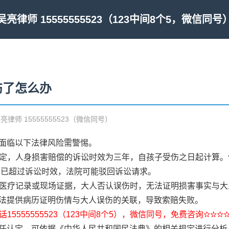
吴亮律师 15555555523（123中间8个5，微信同号
伤了怎么办
吴亮律师 15555555523（微信同号）
面临以下法律风险需警惕。
规定，人身损害赔偿的诉讼时效为三年，自孩子受伤之日起计算。例
赔，已超过诉讼时效，法院可能驳回诉讼请求。
留存医疗记录或现场证据，大人否认误伤时，无法证明损害事实与
法提供病历证明伤情与大人误伤的关联，导致索赔失败。
15555555523（123中间8个5），微信同号，免费咨询✫✫✫
任认定，可依据《中华人民共和国民法典》的相关规定进行分析